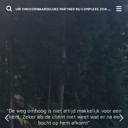
Ga
U
W ONVOORWAARDELIJKE PARTNER BIJ COMPLEXE ZORGVRAGEN.
direct
naar
de
hoofdinhoud
"De weg omhoog is niet altijd makkelijk voor een
cliënt. Zeker als de cliënt niet weet wat er na een
bocht op hem afkomt"