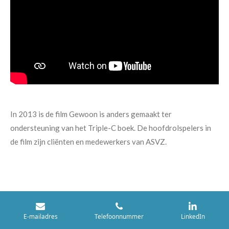
In 2013 is de film Gewoon is anders gemaakt ter
ondersteuning van het Triple-C boek. De hoofdrolspelers in
de film zijn cliënten en medewerkers van ASVZ.
E-mailadres
Telefoonnummer
LinkedIn